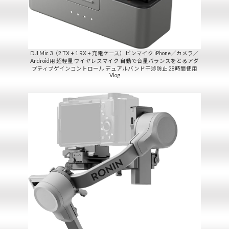
DJI Mic 3（2 TX + 1 RX + 充電ケース）ピンマイク iPhone／カメラ／
Android用 超軽量 ワイヤレスマイク 自動で音量バランスをとるアダ
プティブゲインコントロール デュアルバンド干渉防止 28時間使用
Vlog