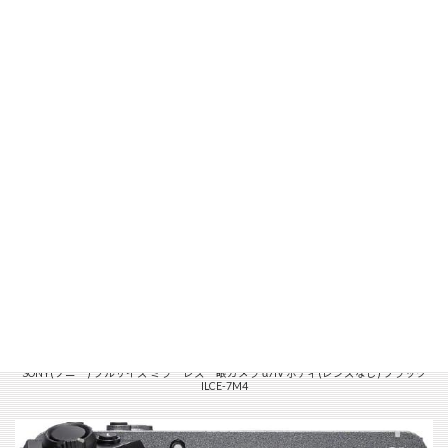
SONY(ソニー) フルサイズ ミラーレス一眼カメラ α7IV ボディ(レンズなし) ブラック
ILCE-7M4