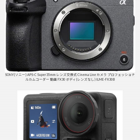
SONY(ソニー) APS-C Super35mm レンズ交換式 Cinema Line カメラ プロフェッショナ
ルカムコーダー 動画 FX30 ボディ(レンズなし) ILME-FX30B