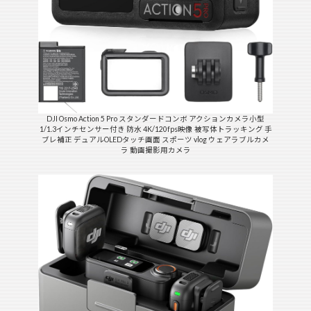
DJI Osmo Action 5 Pro スタンダードコンボ アクションカメラ小型
1/1.3インチセンサー付き 防水 4K/120fps映像 被写体トラッキング 手
ブレ補正 デュアルOLEDタッチ画面 スポーツ vlog ウェアラブルカメ
ラ 動画撮影用カメラ