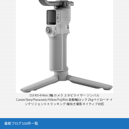
DJI RS 4 Mini 3軸 カメラ スタビライザー ジンバル
Canon/Sony/Panasonic/Nikon/Fujifilm 自動軸ロック 2kgペイロード イ
ンテリジェントトラッキング 縦向き撮影ネイティブ対応
最新ブログ100件一覧