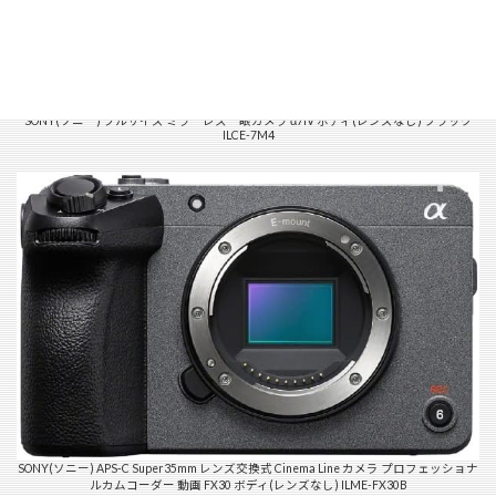
SONY(ソニー) フルサイズ ミラーレス一眼カメラ α7IV ボディ(レンズなし) ブラック
ILCE-7M4
SONY(ソニー) APS-C Super35mm レンズ交換式 Cinema Line カメラ プロフェッショナ
ルカムコーダー 動画 FX30 ボディ(レンズなし) ILME-FX30B