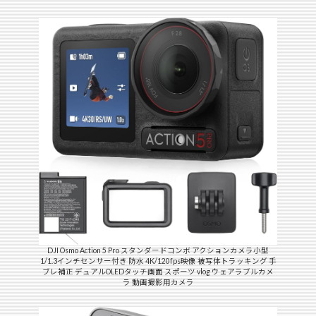
DJI Osmo Action 5 Pro スタンダードコンボ アクションカメラ小型
1/1.3インチセンサー付き 防水 4K/120fps映像 被写体トラッキング 手
ブレ補正 デュアルOLEDタッチ画面 スポーツ vlog ウェアラブルカメ
ラ 動画撮影用カメラ