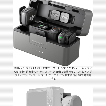
DJI Mic 3（2 TX + 1 RX + 充電ケース）ピンマイク iPhone／カメラ／
Android用 超軽量 ワイヤレスマイク 自動で音量バランスをとるアダ
プティブゲインコントロール デュアルバンド干渉防止 28時間使用
Vlog