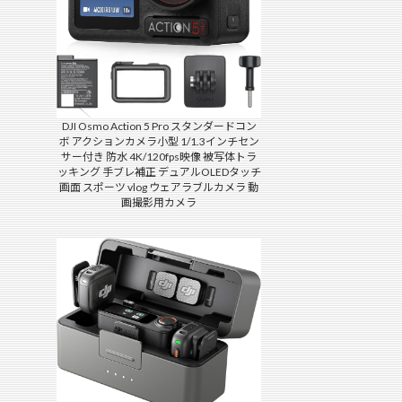
DJI Osmo Action 5 Pro スタンダードコン
ボ アクションカメラ小型 1/1.3インチセン
サー付き 防水 4K/120fps映像 被写体トラ
ッキング 手ブレ補正 デュアルOLEDタッチ
画面 スポーツ vlog ウェアラブルカメラ 動
画撮影用カメラ