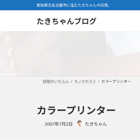
コ
ナ
愛知県北名古屋市に住むたきちゃんの日常。
ン
ビ
テ
ゲ
たきちゃんブログ
ン
ー
ツ
シ
へ
ョ
ス
ン
キ
に
ッ
移
プ
動
投稿のいちらん
モノかたろぐ
カラープリンター
カラープリンター
2007年7月2日
たきちゃん