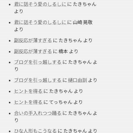
君に話そう愛のしるしに
に
たきちゃん
より
君に話そう愛のしるしに
に
山崎 晃敬
より
副反応が薄すぎる
に
たきちゃん
より
副反応が薄すぎる
に
橋本
より
ブログを引っ越しする
に
たきちゃん
よ
り
ブログを引っ越しする
に
樋口由訓
より
ヒントを得る
に
たきちゃん
より
ヒントを得る
に
てっちゃん
より
合いの手入れつつ踊る
に
たきちゃん
よ
り
ひな人形もこうなる
に
たきちゃん
より