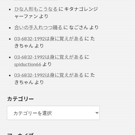
ひな人形もこうなる
に
キタナゴレンジ
ャーファン
より
合いの手入れつつ踊る
に
なごさん
より
03-6832-1992は身に覚えがある
に
た
きちゃん
より
03-6832-1992は身に覚えがある
に
spiduction66
より
03-6832-1992は身に覚えがある
に
た
きちゃん
より
カテゴリー
カ
テ
ゴ
リ