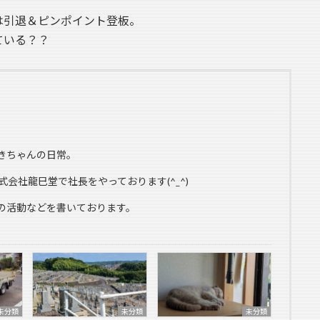
は引退＆ピンポイント登板。
ている？？
きちゃんの日常。
式会社龍巳堂で社長をやっております(^_^)
の活動などを書いております。
未分類
未分類
未分類