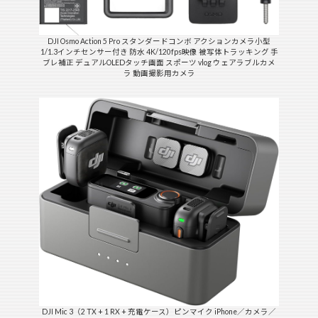
DJI Osmo Action 5 Pro スタンダードコンボ アクションカメラ小型
1/1.3インチセンサー付き 防水 4K/120fps映像 被写体トラッキング 手
ブレ補正 デュアルOLEDタッチ画面 スポーツ vlog ウェアラブルカメ
ラ 動画撮影用カメラ
DJI Mic 3（2 TX + 1 RX + 充電ケース）ピンマイク iPhone／カメラ／