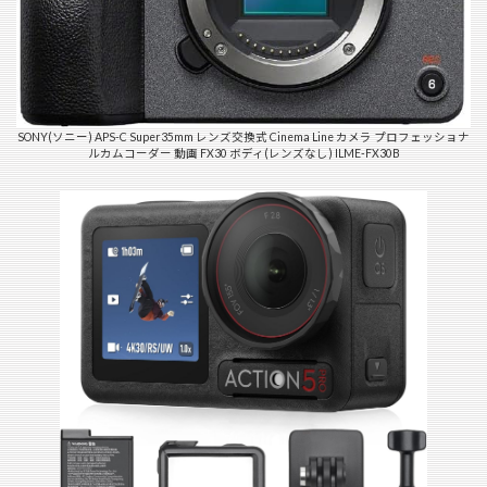
SONY(ソニー) APS-C Super35mm レンズ交換式 Cinema Line カメラ プロフェッショナ
ルカムコーダー 動画 FX30 ボディ(レンズなし) ILME-FX30B