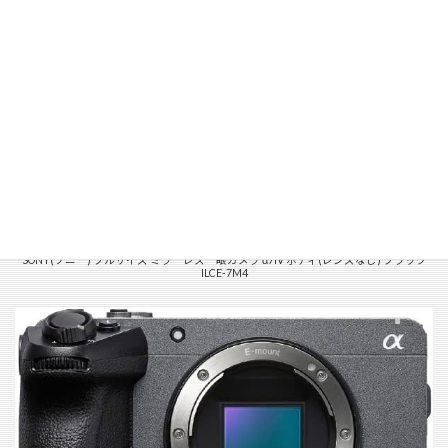
SONY(ソニー) フルサイズ ミラーレス一眼カメラ α7IV ボディ(レンズなし) ブラック
ILCE-7M4