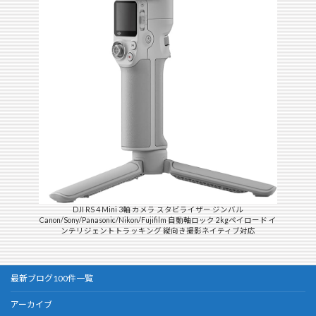
DJI RS 4 Mini 3軸 カメラ スタビライザー ジンバル
Canon/Sony/Panasonic/Nikon/Fujifilm 自動軸ロック 2kgペイロード イ
ンテリジェントトラッキング 縦向き撮影ネイティブ対応
最新ブログ100件一覧
アーカイブ