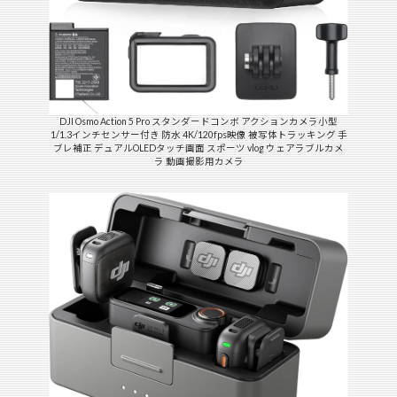
DJI Osmo Action 5 Pro スタンダードコンボ アクションカメラ小型
1/1.3インチセンサー付き 防水 4K/120fps映像 被写体トラッキング 手
ブレ補正 デュアルOLEDタッチ画面 スポーツ vlog ウェアラブルカメ
ラ 動画撮影用カメラ