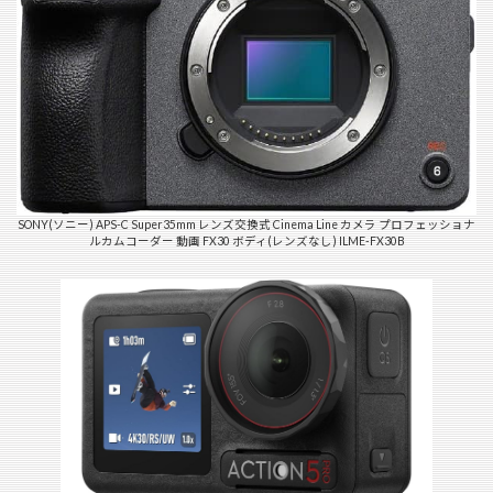
SONY(ソニー) APS-C Super35mm レンズ交換式 Cinema Line カメラ プロフェッショナ
ルカムコーダー 動画 FX30 ボディ(レンズなし) ILME-FX30B