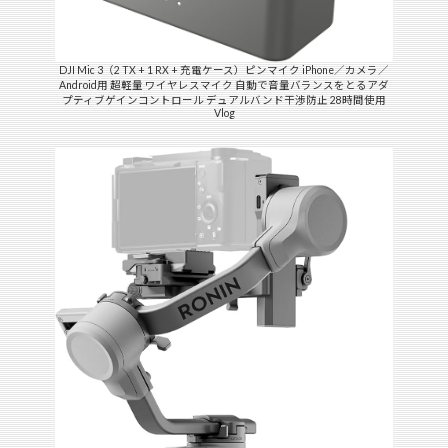
DJI Mic 3（2 TX + 1 RX + 充電ケース）ピンマイク iPhone／カメラ／
Android用 超軽量 ワイヤレスマイク 自動で音量バランスをとるアダ
プティブゲインコントロール デュアルバンド干渉防止 28時間使用
Vlog