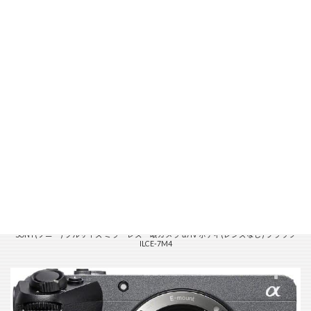
SONY(ソニー) フルサイズ ミラーレス一眼カメラ α7IV ボディ(レンズなし) ブラック
ILCE-7M4