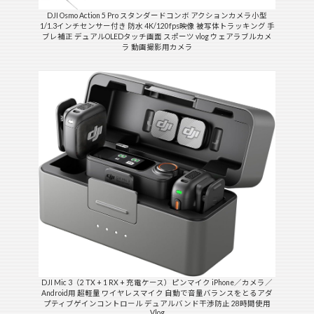
DJI Osmo Action 5 Pro スタンダードコンボ アクションカメラ小型
1/1.3インチセンサー付き 防水 4K/120fps映像 被写体トラッキング 手
ブレ補正 デュアルOLEDタッチ画面 スポーツ vlog ウェアラブルカメ
ラ 動画撮影用カメラ
DJI Mic 3（2 TX + 1 RX + 充電ケース）ピンマイク iPhone／カメラ／
Android用 超軽量 ワイヤレスマイク 自動で音量バランスをとるアダ
プティブゲインコントロール デュアルバンド干渉防止 28時間使用
Vlog