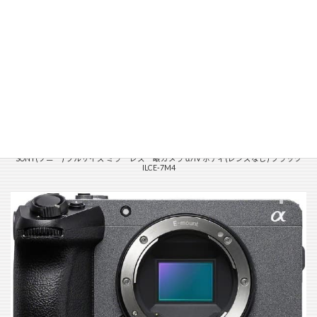
SONY(ソニー) フルサイズ ミラーレス一眼カメラ α7IV ボディ(レンズなし) ブラック
ILCE-7M4