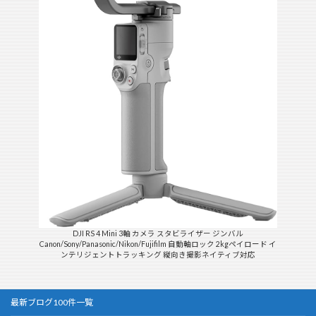
DJI RS 4 Mini 3軸 カメラ スタビライザー ジンバル
Canon/Sony/Panasonic/Nikon/Fujifilm 自動軸ロック 2kgペイロード イ
ンテリジェントトラッキング 縦向き撮影ネイティブ対応
最新ブログ100件一覧