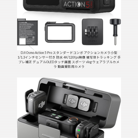
DJI Osmo Action 5 Pro スタンダードコンボ アクションカメラ小型
1/1.3インチセンサー付き 防水 4K/120fps映像 被写体トラッキング 手
ブレ補正 デュアルOLEDタッチ画面 スポーツ vlog ウェアラブルカメ
ラ 動画撮影用カメラ