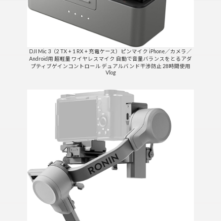
DJI Mic 3（2 TX + 1 RX + 充電ケース）ピンマイク iPhone／カメラ／
Android用 超軽量 ワイヤレスマイク 自動で音量バランスをとるアダ
プティブゲインコントロール デュアルバンド干渉防止 28時間使用
Vlog