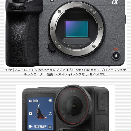
SONY(ソニー) APS-C Super35mm レンズ交換式 Cinema Line カメラ プロフェッショナ
ルカムコーダー 動画 FX30 ボディ(レンズなし) ILME-FX30B