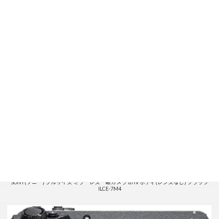
SONY(ソニー) フルサイズ ミラーレス一眼カメラ α7IV ボディ(レンズなし) ブラック
ILCE-7M4