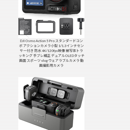
DJI Osmo Action 5 Pro スタンダードコン
ボ アクションカメラ小型 1/1.3インチセン
サー付き 防水 4K/120fps映像 被写体トラ
ッキング 手ブレ補正 デュアルOLEDタッチ
画面 スポーツ vlog ウェアラブルカメラ 動
画撮影用カメラ