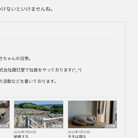
つけないといけませんね。
きちゃんの日常。
式会社龍巳堂で社長をやっております(^_^)
の活動などを書いております。
未分類
未分類
未分類
2026年7月26日
2026年7月25日
納骨する
モモは寝る