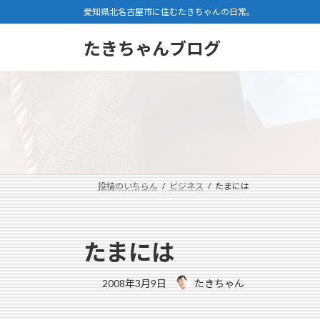
コ
ナ
愛知県北名古屋市に住むたきちゃんの日常。
ン
ビ
テ
ゲ
たきちゃんブログ
ン
ー
ツ
シ
へ
ョ
ス
ン
キ
に
ッ
移
プ
動
投稿のいちらん
ビジネス
たまには
たまには
2008年3月9日
たきちゃん