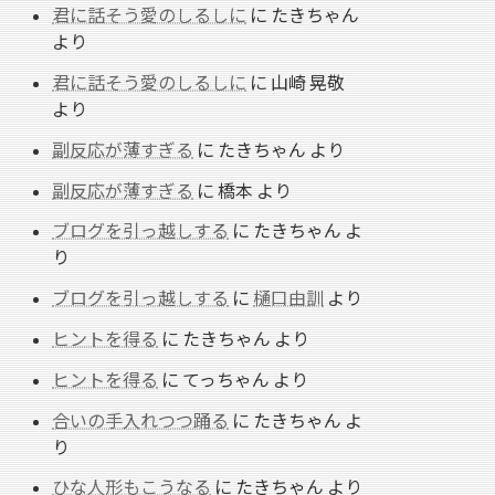
君に話そう愛のしるしに
に
たきちゃん
より
君に話そう愛のしるしに
に
山崎 晃敬
より
副反応が薄すぎる
に
たきちゃん
より
副反応が薄すぎる
に
橋本
より
ブログを引っ越しする
に
たきちゃん
よ
り
ブログを引っ越しする
に
樋口由訓
より
ヒントを得る
に
たきちゃん
より
ヒントを得る
に
てっちゃん
より
合いの手入れつつ踊る
に
たきちゃん
よ
り
ひな人形もこうなる
に
たきちゃん
より