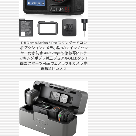
DJI Osmo Action 5 Pro スタンダードコン
ボ アクションカメラ小型 1/1.3インチセン
サー付き 防水 4K/120fps映像 被写体トラ
ッキング 手ブレ補正 デュアルOLEDタッチ
画面 スポーツ vlog ウェアラブルカメラ 動
画撮影用カメラ