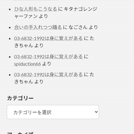
ひな人形もこうなる
に
キタナゴレンジ
ャーファン
より
合いの手入れつつ踊る
に
なごさん
より
03-6832-1992は身に覚えがある
に
た
きちゃん
より
03-6832-1992は身に覚えがある
に
spiduction66
より
03-6832-1992は身に覚えがある
に
た
きちゃん
より
カテゴリー
カ
テ
ゴ
リ