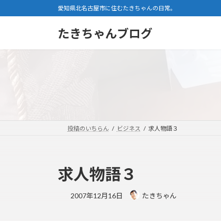
コ
ナ
愛知県北名古屋市に住むたきちゃんの日常。
ン
ビ
テ
ゲ
たきちゃんブログ
ン
ー
ツ
シ
へ
ョ
ス
ン
キ
に
ッ
移
プ
動
投稿のいちらん
ビジネス
求人物語３
求人物語３
2007年12月16日
たきちゃん