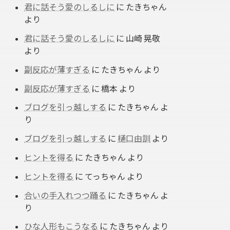
君に話そう愛のしるしに
に
たきちゃん
より
君に話そう愛のしるしに
に
山崎 晃敬
より
副反応が薄すぎる
に
たきちゃん
より
副反応が薄すぎる
に
橋本
より
ブログを引っ越しする
に
たきちゃん
よ
り
ブログを引っ越しする
に
樋口由訓
より
ヒントを得る
に
たきちゃん
より
ヒントを得る
に
てっちゃん
より
合いの手入れつつ踊る
に
たきちゃん
よ
り
ひな人形もこうなる
に
たきちゃん
より