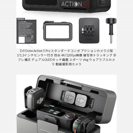
DJI Osmo Action 5 Pro スタンダードコンボ アクションカメラ小型
1/1.3インチセンサー付き 防水 4K/120fps映像 被写体トラッキング 手
ブレ補正 デュアルOLEDタッチ画面 スポーツ vlog ウェアラブルカメ
ラ 動画撮影用カメラ