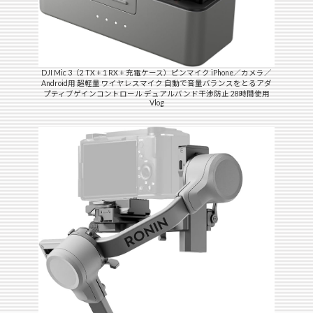
DJI Mic 3（2 TX + 1 RX + 充電ケース）ピンマイク iPhone／カメラ／
Android用 超軽量 ワイヤレスマイク 自動で音量バランスをとるアダ
プティブゲインコントロール デュアルバンド干渉防止 28時間使用
Vlog