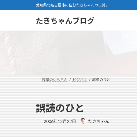
コ
ナ
愛知県北名古屋市に住むたきちゃんの日常。
ン
ビ
テ
ゲ
たきちゃんブログ
ン
ー
ツ
シ
へ
ョ
ス
ン
キ
に
ッ
移
プ
動
投稿のいちらん
ビジネス
誤読のひと
誤読のひと
2006年12月22日
たきちゃん