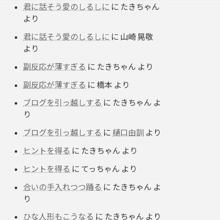
君に話そう愛のしるしに
に
たきちゃん
より
君に話そう愛のしるしに
に
山崎 晃敬
より
副反応が薄すぎる
に
たきちゃん
より
副反応が薄すぎる
に
橋本
より
ブログを引っ越しする
に
たきちゃん
よ
り
ブログを引っ越しする
に
樋口由訓
より
ヒントを得る
に
たきちゃん
より
ヒントを得る
に
てっちゃん
より
合いの手入れつつ踊る
に
たきちゃん
よ
り
ひな人形もこうなる
に
たきちゃん
より