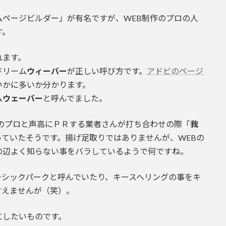
ページビルダー」が有名ですが、WEB制作のプロの人
す。
れます。
ドリーム
ウィーバー
が正しい呼び方です。
アドビのページ
いかに多いか分かります。
ム
ウェーバー
と呼んでました。
のプロと声高にＰＲする業者さんが打ち合わせの際「
我
っていたそうです。揚げ足取りではありませんが、WEBの
の辺よく知らない事をバラしているようで何ですね。
ラ
シックパークと呼んでいたり、キースヘリングの事をキ
言えませんが（笑）。
にしたいものです。