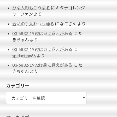
ひな人形もこうなる
に
キタナゴレンジ
ャーファン
より
合いの手入れつつ踊る
に
なごさん
より
03-6832-1992は身に覚えがある
に
た
きちゃん
より
03-6832-1992は身に覚えがある
に
spiduction66
より
03-6832-1992は身に覚えがある
に
た
きちゃん
より
カテゴリー
カ
テ
ゴ
リ