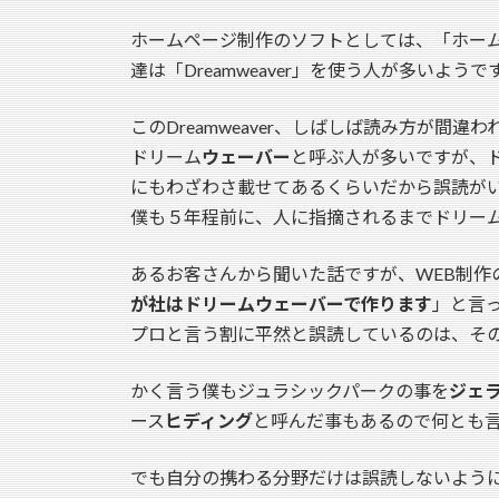
ホームページ制作のソフトとしては、「ホーム
達は「Dreamweaver」を使う人が多いようで
このDreamweaver、しばしば読み方が間違わ
ドリーム
ウェーバー
と呼ぶ人が多いですが、
にもわざわさ載せてあるくらいだから誤読が
僕も５年程前に、人に指摘されるまでドリー
あるお客さんから聞いた話ですが、WEB制作
が社はドリームウェーバーで作ります
」と言
プロと言う割に平然と誤読しているのは、そ
かく言う僕もジュラシックパークの事を
ジェ
ース
ヒディング
と呼んだ事もあるので何とも
でも自分の携わる分野だけは誤読しないよう