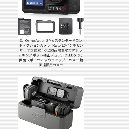
DJI Osmo Action 5 Pro スタンダードコン
ボ アクションカメラ小型 1/1.3インチセン
サー付き 防水 4K/120fps映像 被写体トラ
ッキング 手ブレ補正 デュアルOLEDタッチ
画面 スポーツ vlog ウェアラブルカメラ 動
画撮影用カメラ