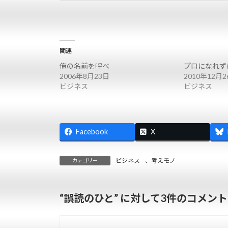
関連
俺の名前を呼べ
プロになれず
2006年8月23日
2010年12月2
ビジネス
ビジネス
Facebook
X
ビジネス
、
考えモノ
カテゴリー
“
誤読のひと
” に対して3件のコメン