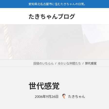
コ
ナ
愛知県北名古屋市に住むたきちゃんの日常。
ン
ビ
テ
ゲ
たきちゃんブログ
ン
ー
ツ
シ
へ
ョ
ス
ン
キ
に
ッ
移
プ
動
投稿のいちらん
ゆかいな仲間たち
世代感覚
世代感覚
2006年9月26日
たきちゃん