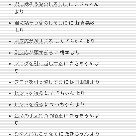
君に話そう愛のしるしに
に
たきちゃん
より
君に話そう愛のしるしに
に
山崎 晃敬
より
副反応が薄すぎる
に
たきちゃん
より
副反応が薄すぎる
に
橋本
より
ブログを引っ越しする
に
たきちゃん
よ
り
ブログを引っ越しする
に
樋口由訓
より
ヒントを得る
に
たきちゃん
より
ヒントを得る
に
てっちゃん
より
合いの手入れつつ踊る
に
たきちゃん
よ
り
ひな人形もこうなる
に
たきちゃん
より