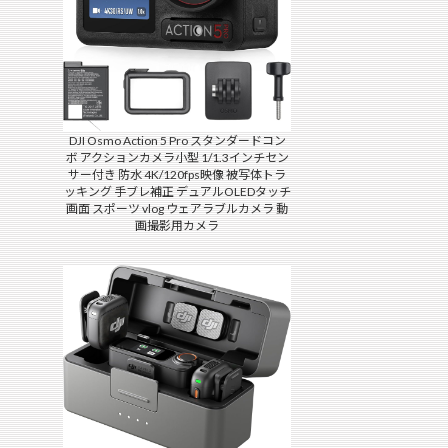
DJI Osmo Action 5 Pro スタンダードコン
ボ アクションカメラ小型 1/1.3インチセン
サー付き 防水 4K/120fps映像 被写体トラ
ッキング 手ブレ補正 デュアルOLEDタッチ
画面 スポーツ vlog ウェアラブルカメラ 動
画撮影用カメラ