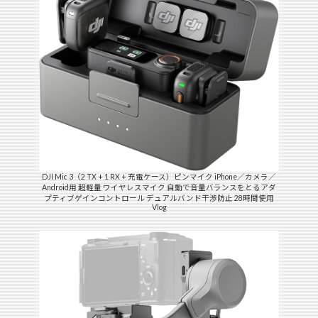
DJI Mic 3（2 TX + 1 RX + 充電ケース）ピンマイク iPhone／カメラ／
Android用 超軽量 ワイヤレスマイク 自動で音量バランスをとるアダ
プティブゲインコントロール デュアルバンド干渉防止 28時間使用
Vlog