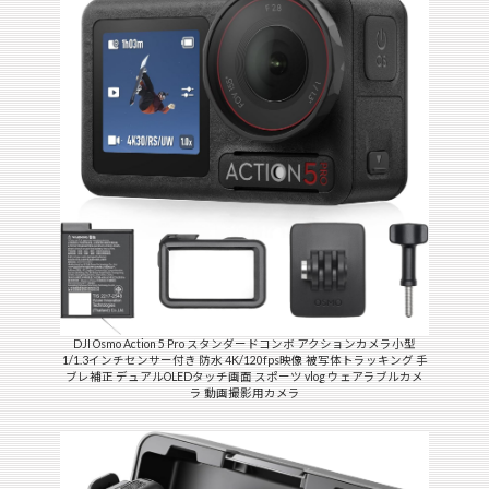
DJI Osmo Action 5 Pro スタンダードコンボ アクションカメラ小型
1/1.3インチセンサー付き 防水 4K/120fps映像 被写体トラッキング 手
ブレ補正 デュアルOLEDタッチ画面 スポーツ vlog ウェアラブルカメ
ラ 動画撮影用カメラ