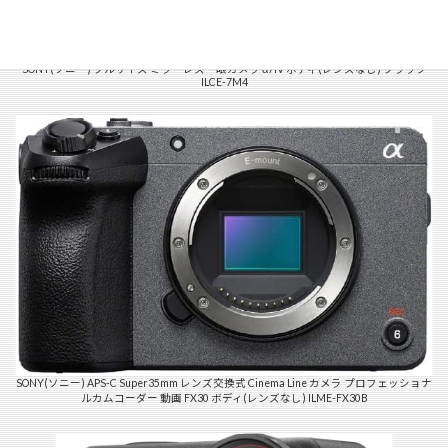
SONY(ソニー) フルサイズ ミラーレス一眼カメラ α7IV ボディ(レンズなし) ブラック
ILCE-7M4
SONY(ソニー) APS-C Super35mm レンズ交換式 Cinema Line カメラ プロフェッショナ
ルカムコーダー 動画 FX30 ボディ(レンズなし) ILME-FX30B