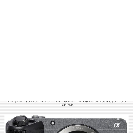
SONY(ソニー) フルサイズ ミラーレス一眼カメラ α7IV ボディ(レンズなし) ブラック
ILCE-7M4