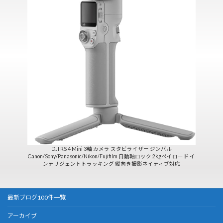
DJI RS 4 Mini 3軸 カメラ スタビライザー ジンバル
Canon/Sony/Panasonic/Nikon/Fujifilm 自動軸ロック 2kgペイロード イ
ンテリジェントトラッキング 縦向き撮影ネイティブ対応
最新ブログ100件一覧
アーカイブ