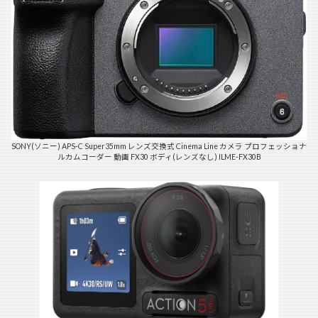
SONY(ソニー) APS-C Super35mm レンズ交換式 Cinema Line カメラ プロフェッショナ
ルカムコーダー 動画 FX30 ボディ(レンズなし) ILME-FX30B