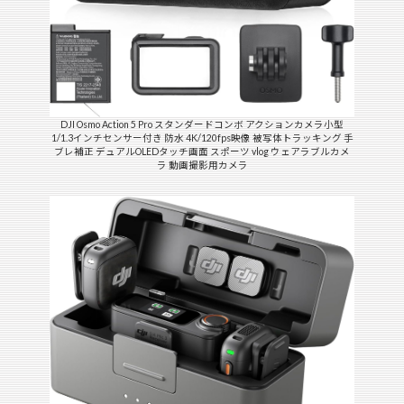
DJI Osmo Action 5 Pro スタンダードコンボ アクションカメラ小型
1/1.3インチセンサー付き 防水 4K/120fps映像 被写体トラッキング 手
ブレ補正 デュアルOLEDタッチ画面 スポーツ vlog ウェアラブルカメ
ラ 動画撮影用カメラ