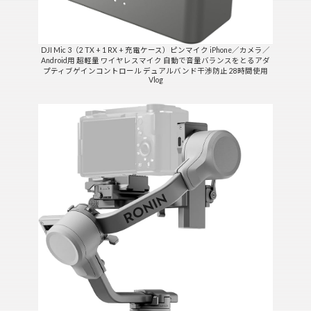
DJI Mic 3（2 TX + 1 RX + 充電ケース）ピンマイク iPhone／カメラ／
Android用 超軽量 ワイヤレスマイク 自動で音量バランスをとるアダ
プティブゲインコントロール デュアルバンド干渉防止 28時間使用
Vlog