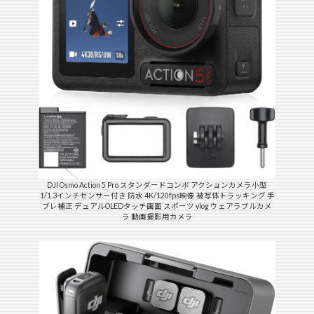
DJI Osmo Action 5 Pro スタンダードコンボ アクションカメラ小型
1/1.3インチセンサー付き 防水 4K/120fps映像 被写体トラッキング 手
ブレ補正 デュアルOLEDタッチ画面 スポーツ vlog ウェアラブルカメ
ラ 動画撮影用カメラ