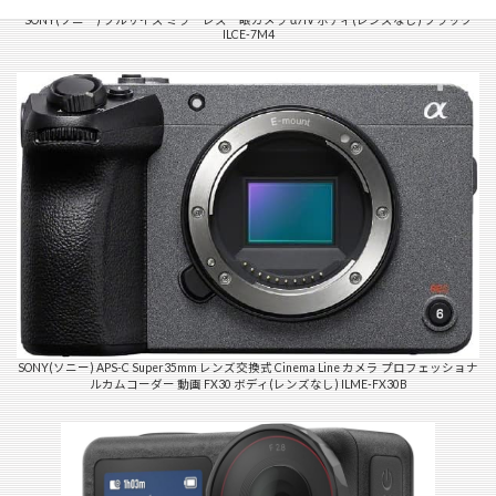
SONY(ソニー) フルサイズ ミラーレス一眼カメラ α7IV ボディ(レンズなし) ブラック
ILCE-7M4
SONY(ソニー) APS-C Super35mm レンズ交換式 Cinema Line カメラ プロフェッショナ
ルカムコーダー 動画 FX30 ボディ(レンズなし) ILME-FX30B