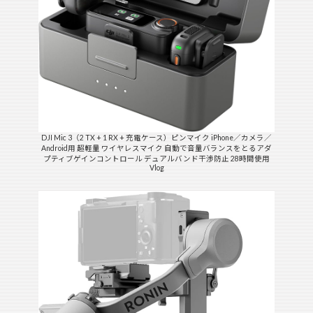
DJI Mic 3（2 TX + 1 RX + 充電ケース）ピンマイク iPhone／カメラ／
Android用 超軽量 ワイヤレスマイク 自動で音量バランスをとるアダ
プティブゲインコントロール デュアルバンド干渉防止 28時間使用
Vlog