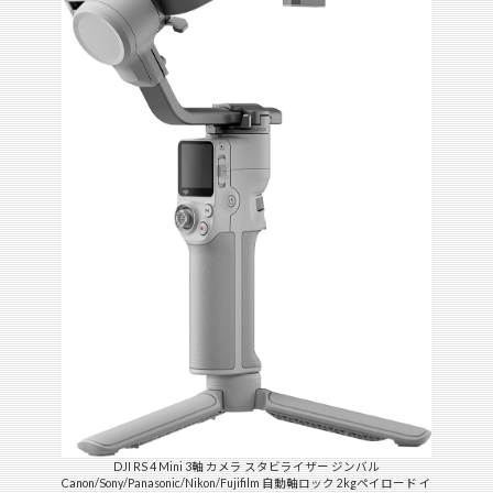
DJI RS 4 Mini 3軸 カメラ スタビライザー ジンバル
Canon/Sony/Panasonic/Nikon/Fujifilm 自動軸ロック 2kgペイロード イ