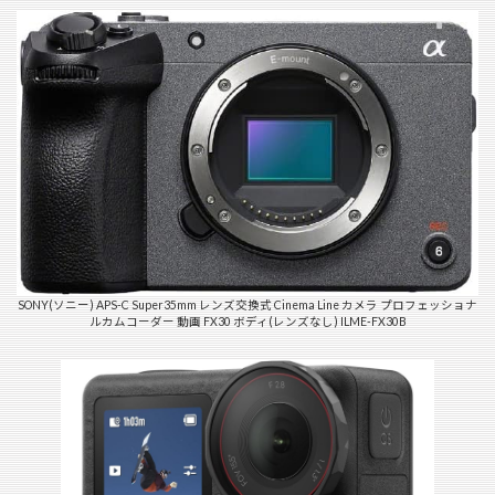
SONY(ソニー) APS-C Super35mm レンズ交換式 Cinema Line カメラ プロフェッショナ
ルカムコーダー 動画 FX30 ボディ(レンズなし) ILME-FX30B