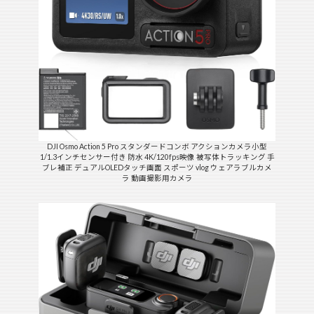
DJI Osmo Action 5 Pro スタンダードコンボ アクションカメラ小型
1/1.3インチセンサー付き 防水 4K/120fps映像 被写体トラッキング 手
ブレ補正 デュアルOLEDタッチ画面 スポーツ vlog ウェアラブルカメ
ラ 動画撮影用カメラ