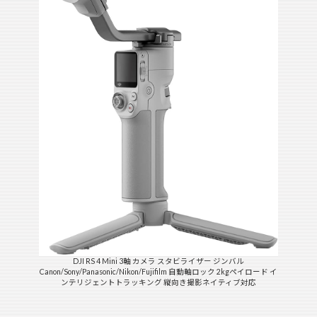
DJI RS 4 Mini 3軸 カメラ スタビライザー ジンバル
Canon/Sony/Panasonic/Nikon/Fujifilm 自動軸ロック 2kgペイロード イ
ンテリジェントトラッキング 縦向き撮影ネイティブ対応