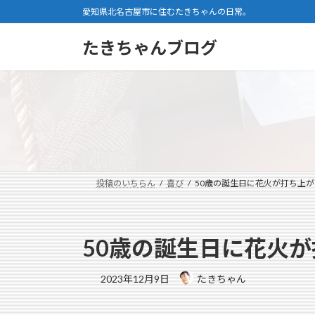
コ
ナ
愛知県北名古屋市に住むたきちゃんの日常。
ン
ビ
テ
ゲ
たきちゃんブログ
ン
ー
ツ
シ
へ
ョ
ス
ン
キ
に
ッ
移
プ
動
投稿のいちらん
喜び
50歳の誕生日に花火が打ち上が
50歳の誕生日に花火
2023年12月9日
たきちゃん