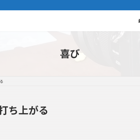
喜び
る
が打ち上がる