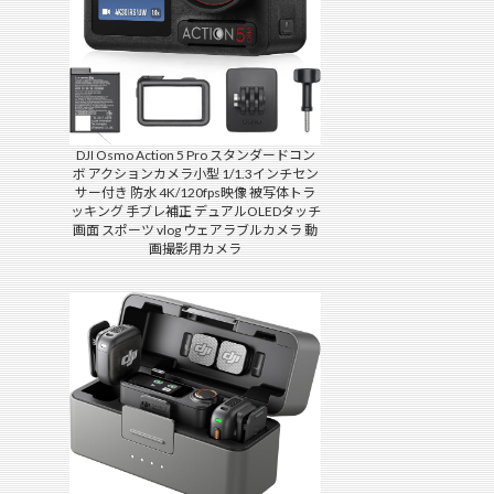
DJI Osmo Action 5 Pro スタンダードコン
ボ アクションカメラ小型 1/1.3インチセン
サー付き 防水 4K/120fps映像 被写体トラ
ッキング 手ブレ補正 デュアルOLEDタッチ
画面 スポーツ vlog ウェアラブルカメラ 動
画撮影用カメラ