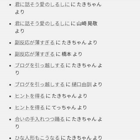
君に話そう愛のしるしに
に
たきちゃん
より
君に話そう愛のしるしに
に
山崎 晃敬
より
副反応が薄すぎる
に
たきちゃん
より
副反応が薄すぎる
に
橋本
より
ブログを引っ越しする
に
たきちゃん
よ
り
ブログを引っ越しする
に
樋口由訓
より
ヒントを得る
に
たきちゃん
より
ヒントを得る
に
てっちゃん
より
合いの手入れつつ踊る
に
たきちゃん
よ
り
ひな人形もこうなる
に
たきちゃん
より