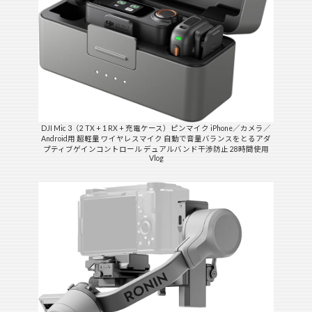
DJI Mic 3（2 TX + 1 RX + 充電ケース）ピンマイク iPhone／カメラ／
Android用 超軽量 ワイヤレスマイク 自動で音量バランスをとるアダ
プティブゲインコントロール デュアルバンド干渉防止 28時間使用
Vlog