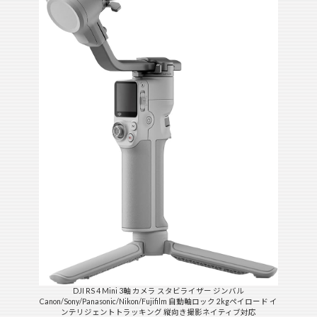
DJI RS 4 Mini 3軸 カメラ スタビライザー ジンバル
Canon/Sony/Panasonic/Nikon/Fujifilm 自動軸ロック 2kgペイロード イ
ンテリジェントトラッキング 縦向き撮影ネイティブ対応