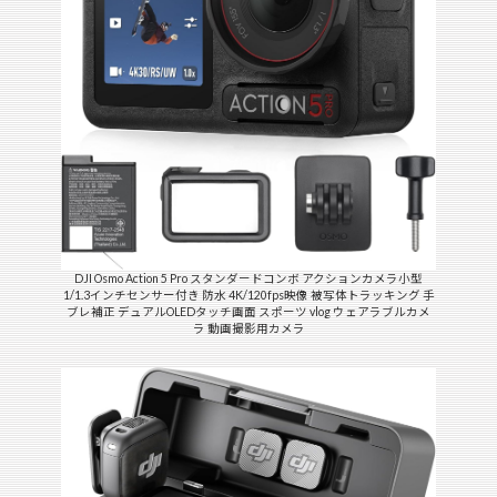
DJI Osmo Action 5 Pro スタンダードコンボ アクションカメラ小型
1/1.3インチセンサー付き 防水 4K/120fps映像 被写体トラッキング 手
ブレ補正 デュアルOLEDタッチ画面 スポーツ vlog ウェアラブルカメ
ラ 動画撮影用カメラ