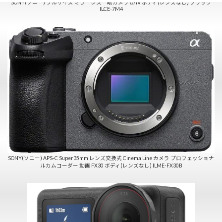
SONY(ソニー) フルサイズ ミラーレス一眼カメラ α7IV ボディ(レンズなし) ブラック
ILCE-7M4
SONY(ソニー) APS-C Super35mm レンズ交換式 Cinema Line カメラ プロフェッショナ
ルカムコーダー 動画 FX30 ボディ(レンズなし) ILME-FX30B