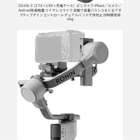
DJI Mic 3（2 TX + 1 RX + 充電ケース）ピンマイク iPhone／カメラ／
Android用 超軽量 ワイヤレスマイク 自動で音量バランスをとるアダ
プティブゲインコントロール デュアルバンド干渉防止 28時間使用
Vlog