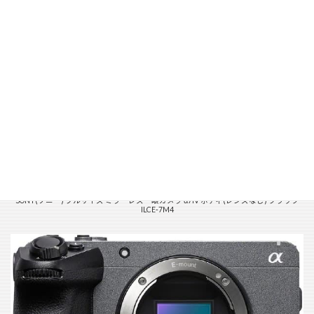
SONY(ソニー) フルサイズ ミラーレス一眼カメラ α7IV ボディ(レンズなし) ブラック
ILCE-7M4