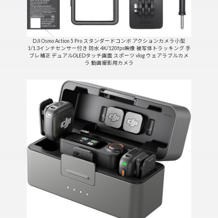
DJI Osmo Action 5 Pro スタンダードコンボ アクションカメラ小型
1/1.3インチセンサー付き 防水 4K/120fps映像 被写体トラッキング 手
ブレ補正 デュアルOLEDタッチ画面 スポーツ vlog ウェアラブルカメ
ラ 動画撮影用カメラ