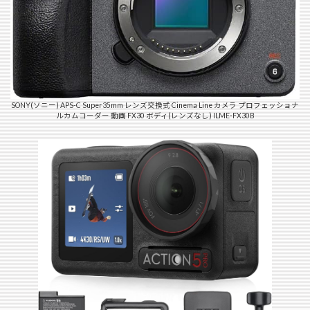
SONY(ソニー) APS-C Super35mm レンズ交換式 Cinema Line カメラ プロフェッショナ
ルカムコーダー 動画 FX30 ボディ(レンズなし) ILME-FX30B