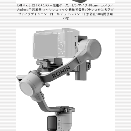
DJI Mic 3（2 TX + 1 RX + 充電ケース）ピンマイク iPhone／カメラ／
Android用 超軽量 ワイヤレスマイク 自動で音量バランスをとるアダ
プティブゲインコントロール デュアルバンド干渉防止 28時間使用
Vlog