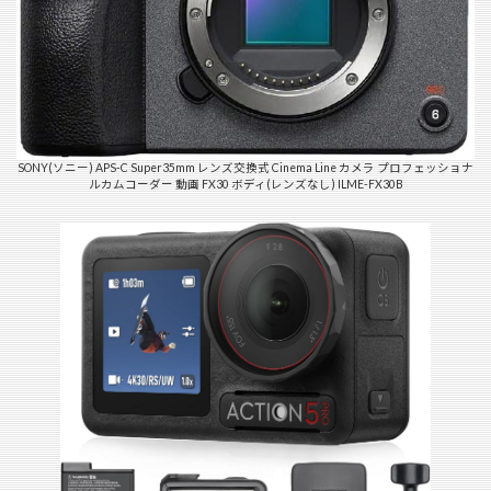
SONY(ソニー) APS-C Super35mm レンズ交換式 Cinema Line カメラ プロフェッショナ
ルカムコーダー 動画 FX30 ボディ(レンズなし) ILME-FX30B