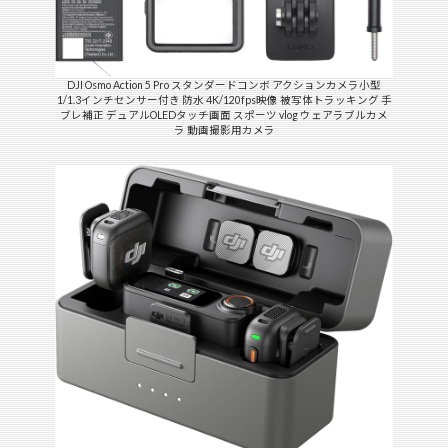
DJI Osmo Action 5 Pro スタンダードコンボ アクションカメラ小型
1/1.3インチセンサー付き 防水 4K/120fps映像 被写体トラッキング 手
ブレ補正 デュアルOLEDタッチ画面 スポーツ vlog ウェアラブルカメ
ラ 動画撮影用カメラ