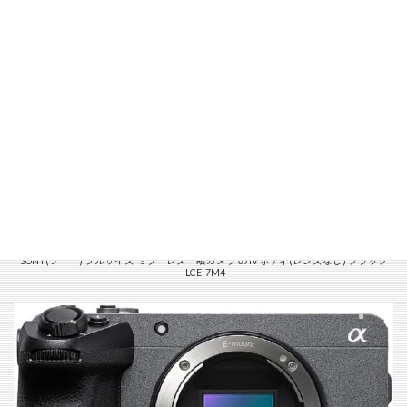
SONY(ソニー) フルサイズ ミラーレス一眼カメラ α7IV ボディ(レンズなし) ブラック
ILCE-7M4