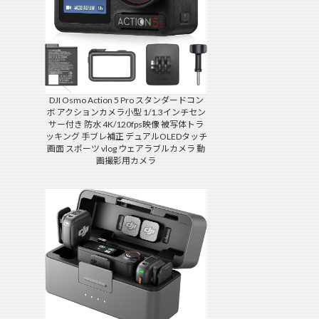
DJI Osmo Action 5 Pro スタンダードコン
ボ アクションカメラ小型 1/1.3インチセン
サー付き 防水 4K/120fps映像 被写体トラ
ッキング 手ブレ補正 デュアルOLEDタッチ
画面 スポーツ vlog ウェアラブルカメラ 動
画撮影用カメラ