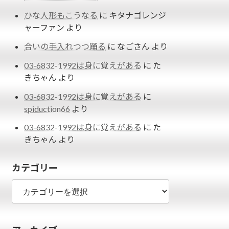
ひな人形もこうなる
に
キタナゴレンジ
ャーファン
より
合いの手入れつつ踊る
に
なごさん
より
03-6832-1992は身に覚えがある
に
た
きちゃん
より
03-6832-1992は身に覚えがある
に
spiduction66
より
03-6832-1992は身に覚えがある
に
た
きちゃん
より
カテゴリー
カ
テ
ゴ
リ