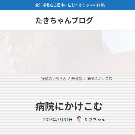
コ
ナ
愛知県北名古屋市に住むたきちゃんの日常。
ン
ビ
テ
ゲ
たきちゃんブログ
ン
ー
ツ
シ
へ
ョ
ス
ン
キ
に
ッ
移
プ
動
投稿のいちらん
未分類
病院にかけこむ
病院にかけこむ
2015年7月31日
たきちゃん