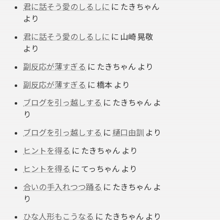
君に話そう愛のしるしに
に
たきちゃん
より
君に話そう愛のしるしに
に
山崎 晃敬
より
副反応が薄すぎる
に
たきちゃん
より
副反応が薄すぎる
に
橋本
より
ブログを引っ越しする
に
たきちゃん
よ
り
ブログを引っ越しする
に
樋口由訓
より
ヒントを得る
に
たきちゃん
より
ヒントを得る
に
てっちゃん
より
合いの手入れつつ踊る
に
たきちゃん
よ
り
ひな人形もこうなる
に
たきちゃん
より