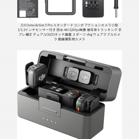
DJI Osmo Action 5 Pro スタンダードコンボ アクションカメラ小型
1/1.3インチセンサー付き 防水 4K/120fps映像 被写体トラッキング 手
ブレ補正 デュアルOLEDタッチ画面 スポーツ vlog ウェアラブルカメ
ラ 動画撮影用カメラ