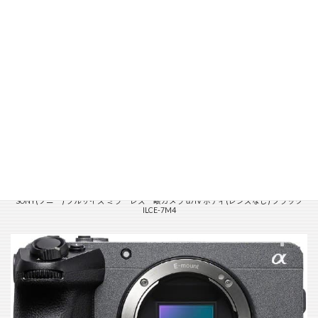
SONY(ソニー) フルサイズ ミラーレス一眼カメラ α7IV ボディ(レンズなし) ブラック
ILCE-7M4