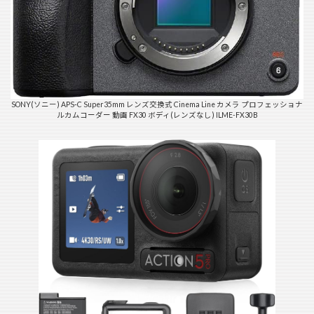
SONY(ソニー) APS-C Super35mm レンズ交換式 Cinema Line カメラ プロフェッショナ
ルカムコーダー 動画 FX30 ボディ(レンズなし) ILME-FX30B