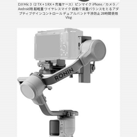
DJI Mic 3（2 TX + 1 RX + 充電ケース）ピンマイク iPhone／カメラ／
Android用 超軽量 ワイヤレスマイク 自動で音量バランスをとるアダ
プティブゲインコントロール デュアルバンド干渉防止 28時間使用
Vlog