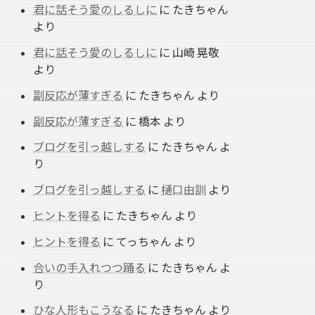
君に話そう愛のしるしに
に
たきちゃん
より
君に話そう愛のしるしに
に
山崎 晃敬
より
副反応が薄すぎる
に
たきちゃん
より
副反応が薄すぎる
に
橋本
より
ブログを引っ越しする
に
たきちゃん
よ
り
ブログを引っ越しする
に
樋口由訓
より
ヒントを得る
に
たきちゃん
より
ヒントを得る
に
てっちゃん
より
合いの手入れつつ踊る
に
たきちゃん
よ
り
ひな人形もこうなる
に
たきちゃん
より