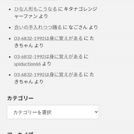
ひな人形もこうなる
に
キタナゴレンジ
ャーファン
より
合いの手入れつつ踊る
に
なごさん
より
03-6832-1992は身に覚えがある
に
た
きちゃん
より
03-6832-1992は身に覚えがある
に
spiduction66
より
03-6832-1992は身に覚えがある
に
た
きちゃん
より
カテゴリー
カ
テ
ゴ
リ