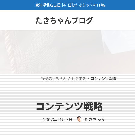
コ
ナ
愛知県北名古屋市に住むたきちゃんの日常。
ン
ビ
テ
ゲ
たきちゃんブログ
ン
ー
ツ
シ
へ
ョ
ス
ン
キ
に
ッ
移
プ
動
投稿のいちらん
ビジネス
コンテンツ戦略
コンテンツ戦略
2007年11月7日
たきちゃん