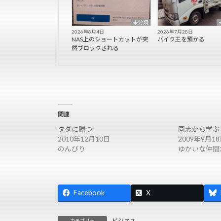
未分類
2026年8月4日
2026年7月28日
NAS上のショートカットが突
バイク王を預かる
然ブロックされる
関連
タダに勝つ
同志から学ぶ
2010年12月10日
2009年9月1
のんびり
ゆかいな仲間
Facebook
X
ビジネス
カテゴリー