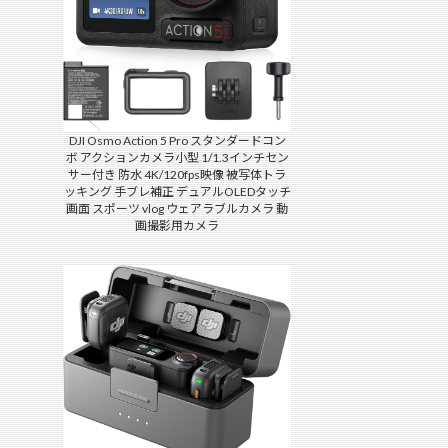
DJI Osmo Action 5 Pro スタンダードコン
ボ アクションカメラ小型 1/1.3インチセン
サー付き 防水 4K/120fps映像 被写体トラ
ッキング 手ブレ補正 デュアルOLEDタッチ
画面 スポーツ vlog ウェアラブルカメラ 動
画撮影用カメラ