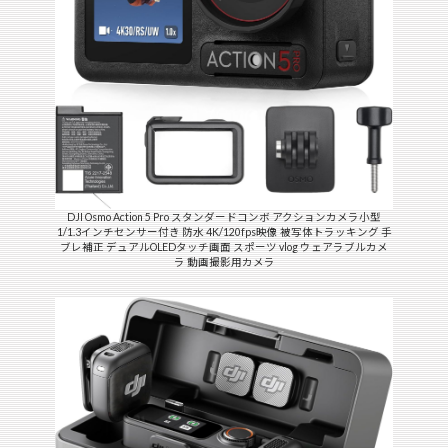
DJI Osmo Action 5 Pro スタンダードコンボ アクションカメラ小型
1/1.3インチセンサー付き 防水 4K/120fps映像 被写体トラッキング 手
ブレ補正 デュアルOLEDタッチ画面 スポーツ vlog ウェアラブルカメ
ラ 動画撮影用カメラ