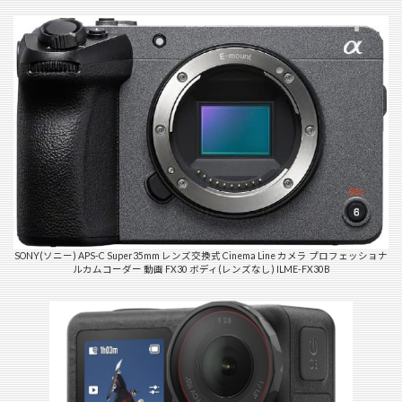
SONY(ソニー) APS-C Super35mm レンズ交換式 Cinema Line カメラ プロフェッショナ
ルカムコーダー 動画 FX30 ボディ(レンズなし) ILME-FX30B