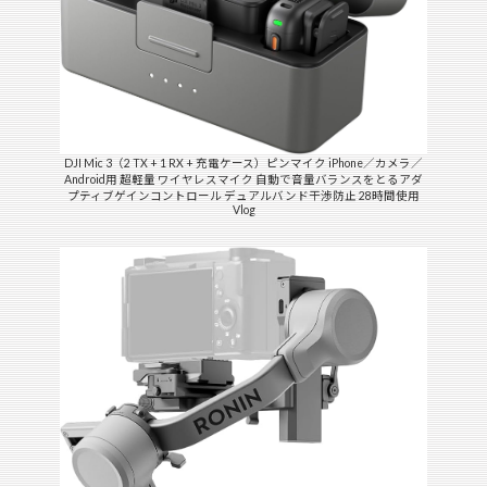
DJI Mic 3（2 TX + 1 RX + 充電ケース）ピンマイク iPhone／カメラ／
Android用 超軽量 ワイヤレスマイク 自動で音量バランスをとるアダ
プティブゲインコントロール デュアルバンド干渉防止 28時間使用
Vlog