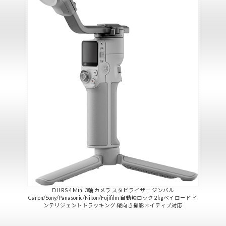
DJI RS 4 Mini 3軸 カメラ スタビライザー ジンバル
Canon/Sony/Panasonic/Nikon/Fujifilm 自動軸ロック 2kgペイロード イ
ンテリジェントトラッキング 縦向き撮影ネイティブ対応