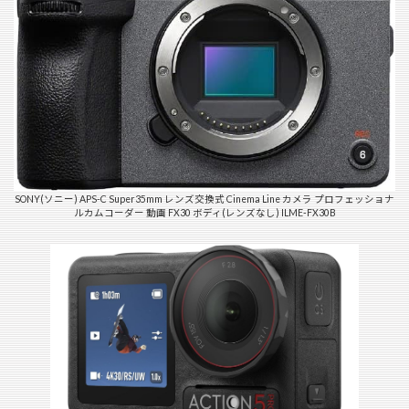
SONY(ソニー) APS-C Super35mm レンズ交換式 Cinema Line カメラ プロフェッショナ
ルカムコーダー 動画 FX30 ボディ(レンズなし) ILME-FX30B