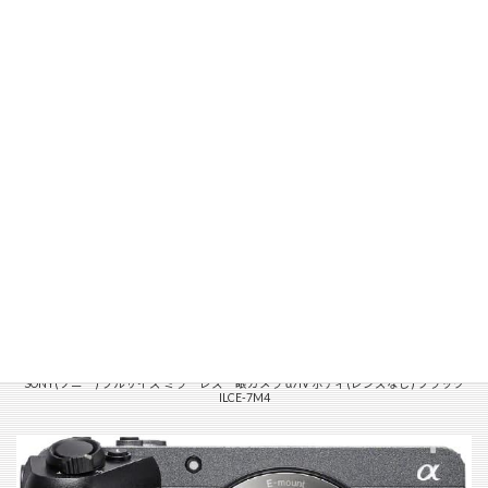
SONY(ソニー) フルサイズ ミラーレス一眼カメラ α7IV ボディ(レンズなし) ブラック
ILCE-7M4