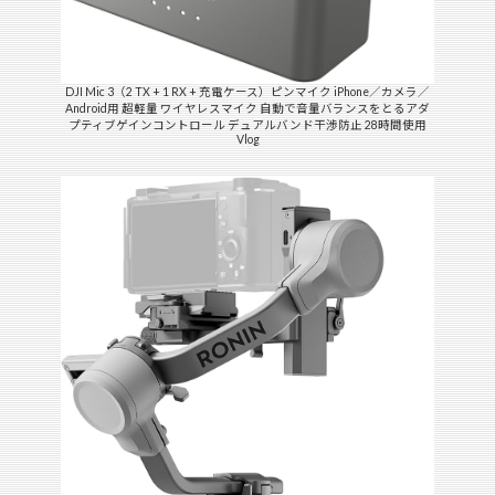
DJI Mic 3（2 TX + 1 RX + 充電ケース）ピンマイク iPhone／カメラ／
Android用 超軽量 ワイヤレスマイク 自動で音量バランスをとるアダ
プティブゲインコントロール デュアルバンド干渉防止 28時間使用
Vlog