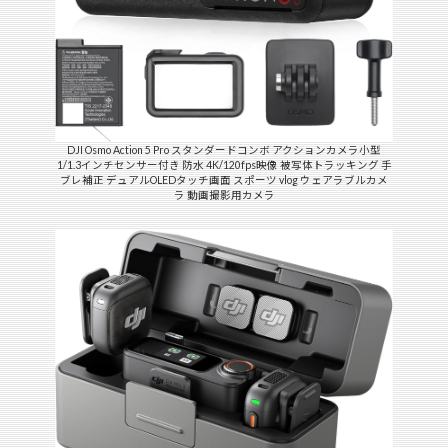
DJI Osmo Action 5 Pro スタンダードコンボ アクションカメラ小型
1/1.3インチセンサー付き 防水 4K/120fps映像 被写体トラッキング 手
ブレ補正 デュアルOLEDタッチ画面 スポーツ vlog ウェアラブルカメ
ラ 動画撮影用カメラ