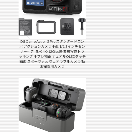
DJI Osmo Action 5 Pro スタンダードコン
ボ アクションカメラ小型 1/1.3インチセン
サー付き 防水 4K/120fps映像 被写体トラ
ッキング 手ブレ補正 デュアルOLEDタッチ
画面 スポーツ vlog ウェアラブルカメラ 動
画撮影用カメラ