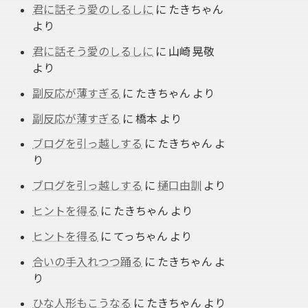
君に話そう愛のしるしに
に
たきちゃん
より
君に話そう愛のしるしに
に
山崎 晃敬
より
副反応が薄すぎる
に
たきちゃん
より
副反応が薄すぎる
に
橋本
より
ブログを引っ越しする
に
たきちゃん
よ
り
ブログを引っ越しする
に
樋口由訓
より
ヒントを得る
に
たきちゃん
より
ヒントを得る
に
てっちゃん
より
合いの手入れつつ踊る
に
たきちゃん
よ
り
ひな人形もこうなる
に
たきちゃん
より