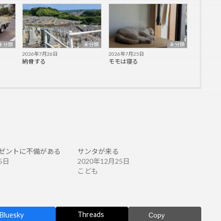
未分類
未分類
未分類
2026年7月26日
2026年7月25日
納骨する
モモは寝る
ゼントに不備がある
サンタが来る
5日
2020年12月25日
こども
Threads
Bluesky
Copy