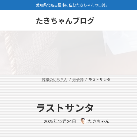
コ
ナ
愛知県北名古屋市に住むたきちゃんの日常。
ン
ビ
テ
ゲ
たきちゃんブログ
ン
ー
ツ
シ
へ
ョ
ス
ン
キ
に
ッ
移
プ
動
投稿のいちらん
未分類
ラストサンタ
ラストサンタ
2025年12月24日
たきちゃん