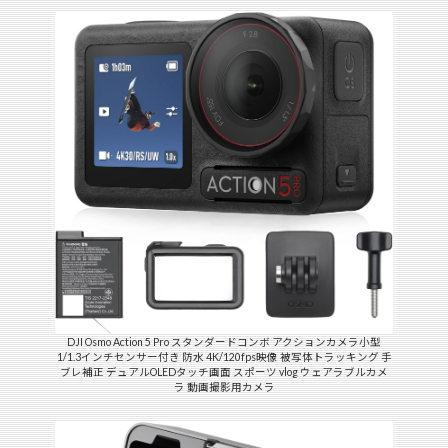
DJI Osmo Action 5 Pro スタンダードコンボ アクションカメラ小型
1/1.3インチセンサー付き 防水 4K/120fps映像 被写体トラッキング 手
ブレ補正 デュアルOLEDタッチ画面 スポーツ vlog ウェアラブルカメ
ラ 動画撮影用カメラ