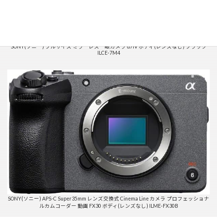
SONY(ソニー) フルサイズ ミラーレス一眼カメラ α7IV ボディ(レンズなし) ブラック
ILCE-7M4
SONY(ソニー) APS-C Super35mm レンズ交換式 Cinema Line カメラ プロフェッショナ
ルカムコーダー 動画 FX30 ボディ(レンズなし) ILME-FX30B