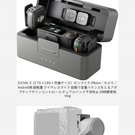
DJI Mic 3（2 TX + 1 RX + 充電ケース）ピンマイク iPhone／カメラ／
Android用 超軽量 ワイヤレスマイク 自動で音量バランスをとるアダ
プティブゲインコントロール デュアルバンド干渉防止 28時間使用
Vlog