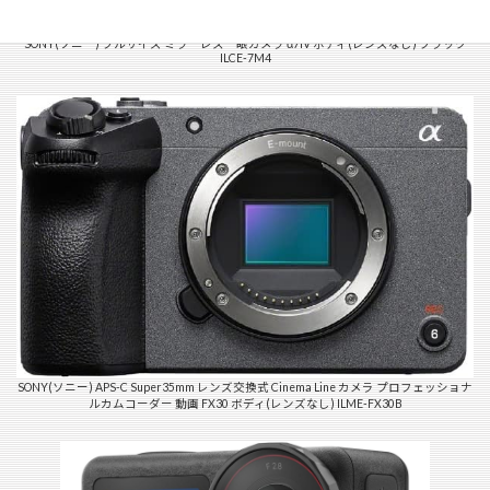
SONY(ソニー) フルサイズ ミラーレス一眼カメラ α7IV ボディ(レンズなし) ブラック
ILCE-7M4
SONY(ソニー) APS-C Super35mm レンズ交換式 Cinema Line カメラ プロフェッショナ
ルカムコーダー 動画 FX30 ボディ(レンズなし) ILME-FX30B