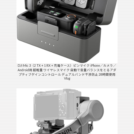
DJI Mic 3（2 TX + 1 RX + 充電ケース）ピンマイク iPhone／カメラ／
Android用 超軽量 ワイヤレスマイク 自動で音量バランスをとるアダ
プティブゲインコントロール デュアルバンド干渉防止 28時間使用
Vlog