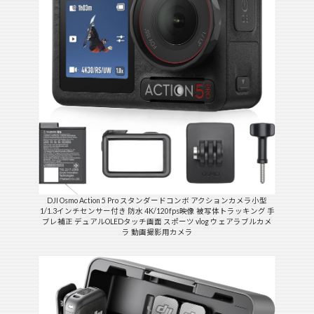
DJI Osmo Action 5 Pro スタンダードコンボ アクションカメラ小型
1/1.3インチセンサー付き 防水 4K/120fps映像 被写体トラッキング 手
ブレ補正 デュアルOLEDタッチ画面 スポーツ vlog ウェアラブルカメ
ラ 動画撮影用カメラ