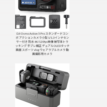
DJI Osmo Action 5 Pro スタンダードコン
ボ アクションカメラ小型 1/1.3インチセン
サー付き 防水 4K/120fps映像 被写体トラ
ッキング 手ブレ補正 デュアルOLEDタッチ
画面 スポーツ vlog ウェアラブルカメラ 動
画撮影用カメラ