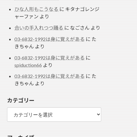
ひな人形もこうなる
に
キタナゴレンジ
ャーファン
より
合いの手入れつつ踊る
に
なごさん
より
03-6832-1992は身に覚えがある
に
た
きちゃん
より
03-6832-1992は身に覚えがある
に
spiduction66
より
03-6832-1992は身に覚えがある
に
た
きちゃん
より
カテゴリー
カ
テ
ゴ
リ