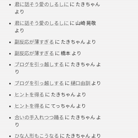
君に話そう愛のしるしに
に
たきちゃん
より
君に話そう愛のしるしに
に
山崎 晃敬
より
副反応が薄すぎる
に
たきちゃん
より
副反応が薄すぎる
に
橋本
より
ブログを引っ越しする
に
たきちゃん
よ
り
ブログを引っ越しする
に
樋口由訓
より
ヒントを得る
に
たきちゃん
より
ヒントを得る
に
てっちゃん
より
合いの手入れつつ踊る
に
たきちゃん
よ
り
ひな人形もこうなる
に
たきちゃん
より