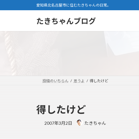
コ
ナ
愛知県北名古屋市に住むたきちゃんの日常。
ン
ビ
テ
ゲ
たきちゃんブログ
ン
ー
ツ
シ
へ
ョ
ス
ン
キ
に
ッ
移
プ
動
投稿のいちらん
思うよ
得したけど
得したけど
2007年3月2日
たきちゃん