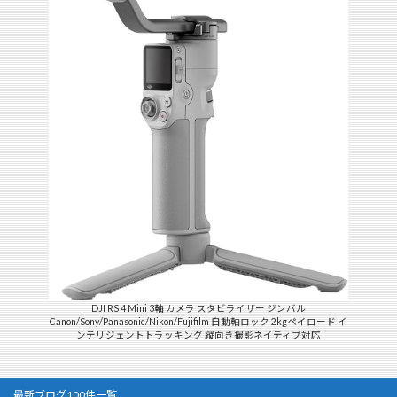
DJI RS 4 Mini 3軸 カメラ スタビライザー ジンバル
Canon/Sony/Panasonic/Nikon/Fujifilm 自動軸ロック 2kgペイロード イ
ンテリジェントトラッキング 縦向き撮影ネイティブ対応
最新ブログ100件一覧