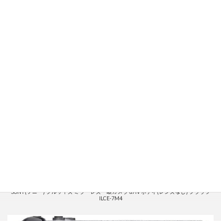
SONY(ソニー) フルサイズ ミラーレス一眼カメラ α7IV ボディ(レンズなし) ブラック
ILCE-7M4