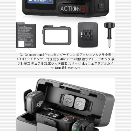
DJI Osmo Action 5 Pro スタンダードコンボ アクションカメラ小型
1/1.3インチセンサー付き 防水 4K/120fps映像 被写体トラッキング 手
ブレ補正 デュアルOLEDタッチ画面 スポーツ vlog ウェアラブルカメ
ラ 動画撮影用カメラ