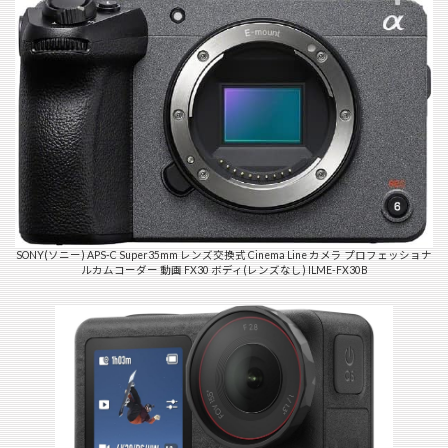
SONY(ソニー) APS-C Super35mm レンズ交換式 Cinema Line カメラ プロフェッショナ
ルカムコーダー 動画 FX30 ボディ(レンズなし) ILME-FX30B