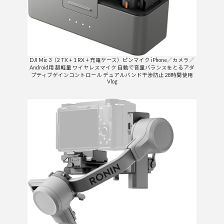
DJI Mic 3（2 TX + 1 RX + 充電ケース）ピンマイク iPhone／カメラ／
Android用 超軽量 ワイヤレスマイク 自動で音量バランスをとるアダ
プティブゲインコントロール デュアルバンド干渉防止 28時間使用
Vlog