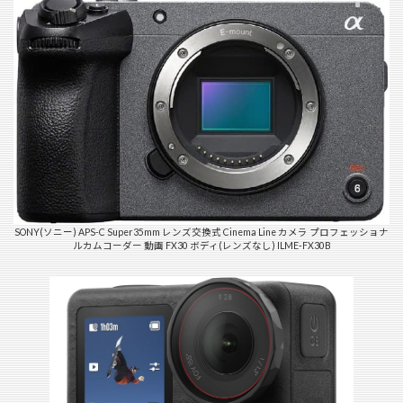
SONY(ソニー) APS-C Super35mm レンズ交換式 Cinema Line カメラ プロフェッショナ
ルカムコーダー 動画 FX30 ボディ(レンズなし) ILME-FX30B