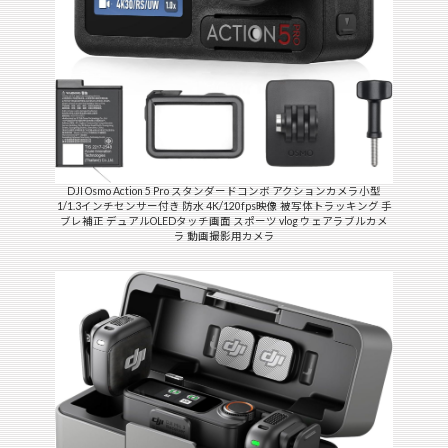
DJI Osmo Action 5 Pro スタンダードコンボ アクションカメラ小型
1/1.3インチセンサー付き 防水 4K/120fps映像 被写体トラッキング 手
ブレ補正 デュアルOLEDタッチ画面 スポーツ vlog ウェアラブルカメ
ラ 動画撮影用カメラ