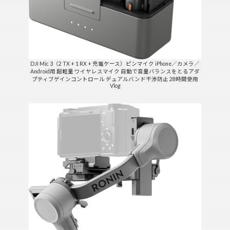
DJI Mic 3（2 TX + 1 RX + 充電ケース）ピンマイク iPhone／カメラ／
Android用 超軽量 ワイヤレスマイク 自動で音量バランスをとるアダ
プティブゲインコントロール デュアルバンド干渉防止 28時間使用
Vlog