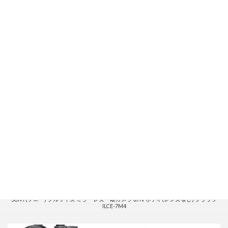
SONY(ソニー) フルサイズ ミラーレス一眼カメラ α7IV ボディ(レンズなし) ブラック
ILCE-7M4