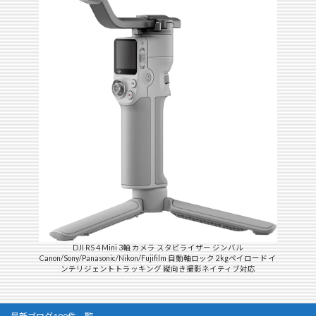
DJI RS 4 Mini 3軸 カメラ スタビライザー ジンバル
Canon/Sony/Panasonic/Nikon/Fujifilm 自動軸ロック 2kgペイロード イ
ンテリジェントトラッキング 縦向き撮影ネイティブ対応