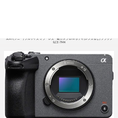
SONY(ソニー) フルサイズ ミラーレス一眼カメラ α7IV ボディ(レンズなし) ブラック
ILCE-7M4