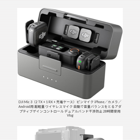
DJI Mic 3（2 TX + 1 RX + 充電ケース）ピンマイク iPhone／カメラ／
Android用 超軽量 ワイヤレスマイク 自動で音量バランスをとるアダ
プティブゲインコントロール デュアルバンド干渉防止 28時間使用
Vlog