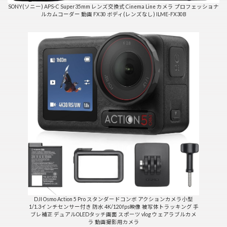
SONY(ソニー) APS-C Super35mm レンズ交換式 Cinema Line カメラ プロフェッショナ
ルカムコーダー 動画 FX30 ボディ(レンズなし) ILME-FX30B
DJI Osmo Action 5 Pro スタンダードコンボ アクションカメラ小型
1/1.3インチセンサー付き 防水 4K/120fps映像 被写体トラッキング 手
ブレ補正 デュアルOLEDタッチ画面 スポーツ vlog ウェアラブルカメ
ラ 動画撮影用カメラ